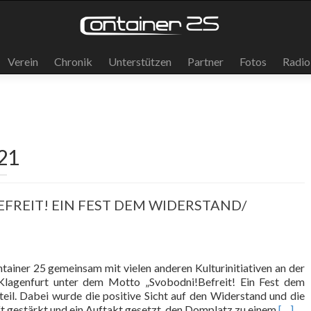
Verein
Chronik
Unterstützen
Partner
Fotos
Radio
21
EFREIT! EIN FEST DEM WIDERSTAND/
ainer 25 gemeinsam mit vielen anderen Kulturinitiativen an der
agenfurt unter dem Motto „Svobodni!Befreit! Ein Fest dem
eil. Dabei wurde die positive Sicht auf den Widerstand und die
Read
t gestärkt und ein Auftakt gesetzt, den Domplatz zu einem
[…]