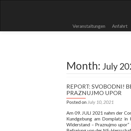
Skip
Veranstaltungen
Anfahrt
to
content
Month:
July 20
REPORT: SVOBODNI! B
PRAZNUJMO UPOR
Posted on
July 10, 2021
Am 09. JULI 2021 nahm der Cont
Kundgebung am Domplatz in Kl
Widerstand – Praznujmo upor“ t
Befreiung von der NS-Herrschaf