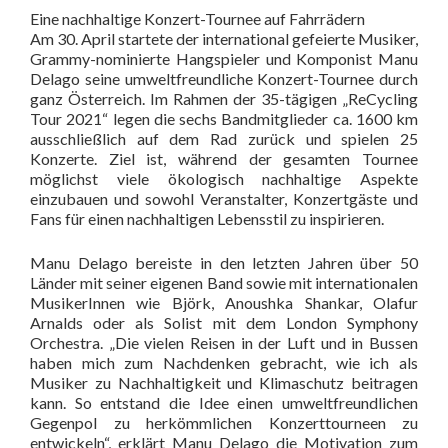
Eine nachhaltige Konzert-Tournee auf Fahrrädern
Am 30. April startete der international gefeierte Musiker,
Grammy-nominierte Hangspieler und Komponist Manu
Delago seine umweltfreundliche Konzert-Tournee durch
ganz Österreich. Im Rahmen der 35-tägigen „ReCycling
Tour 2021“ legen die sechs Bandmitglieder ca. 1600 km
ausschließlich auf dem Rad zurück und spielen 25
Konzerte. Ziel ist, während der gesamten Tournee
möglichst viele ökologisch nachhaltige Aspekte
einzubauen und sowohl Veranstalter, Konzertgäste und
Fans für einen nachhaltigen Lebensstil zu inspirieren.
Manu Delago bereiste in den letzten Jahren über 50
Länder mit seiner eigenen Band sowie mit internationalen
MusikerInnen wie Björk, Anoushka Shankar, Olafur
Arnalds oder als Solist mit dem London Symphony
Orchestra. „Die vielen Reisen in der Luft und in Bussen
haben mich zum Nachdenken gebracht, wie ich als
Musiker zu Nachhaltigkeit und Klimaschutz beitragen
kann. So entstand die Idee einen umweltfreundlichen
Gegenpol zu herkömmlichen Konzerttourneen zu
entwickeln“, erklärt Manu Delago die Motivation zum