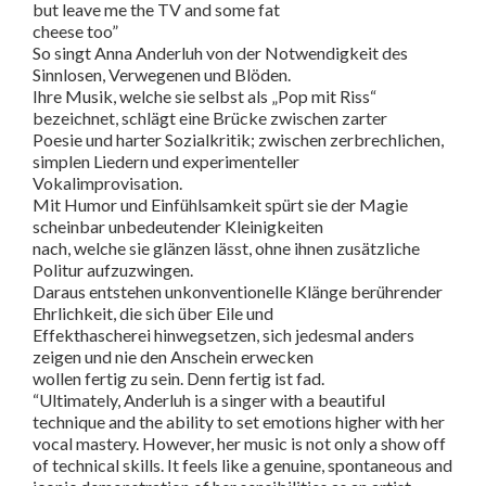
but leave me the TV and some fat
cheese too”
So singt Anna Anderluh von der Notwendigkeit des
Sinnlosen, Verwegenen und Blöden.
Ihre Musik, welche sie selbst als „Pop mit Riss“
bezeichnet, schlägt eine Brücke zwischen zarter
Poesie und harter Sozialkritik; zwischen zerbrechlichen,
simplen Liedern und experimenteller
Vokalimprovisation.
Mit Humor und Einfühlsamkeit spürt sie der Magie
scheinbar unbedeutender Kleinigkeiten
nach, welche sie glänzen lässt, ohne ihnen zusätzliche
Politur aufzuzwingen.
Daraus entstehen unkonventionelle Klänge berührender
Ehrlichkeit, die sich über Eile und
Effekthascherei hinwegsetzen, sich jedesmal anders
zeigen und nie den Anschein erwecken
wollen fertig zu sein. Denn fertig ist fad.
“Ultimately, Anderluh is a singer with a beautiful
technique and the ability to set emotions higher with her
vocal mastery. However, her music is not only a show off
of technical skills. It feels like a genuine, spontaneous and