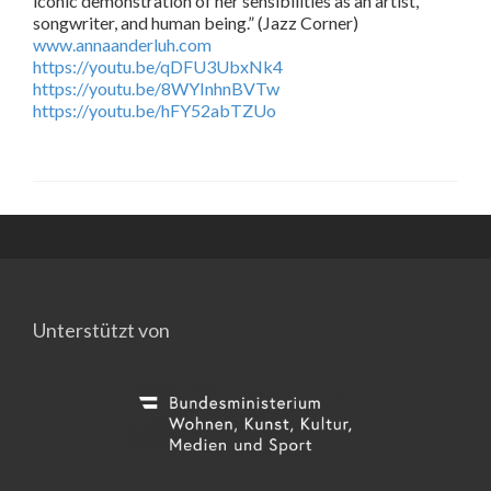
iconic demonstration of her sensibilities as an artist,
songwriter, and human being.” (Jazz Corner)
www.annaanderluh.com
https://youtu.be/qDFU3UbxNk4
https://youtu.be/8WYInhnBVTw
https://youtu.be/hFY52abTZUo
Unterstützt von