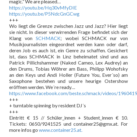
magic.” We are pleased…
https://youtu.be/Hq30vMfyDIE
https://youtu.be/P5NdcGnGCwg
+++
Wo liegt die Grenze zwischen Jazz und Jazz? Hier liegt
sie nicht. In dieser verwirrenden Frage befindet sich der
Klang von
SCHMACK
; wobei SCHMACK nur von
Musikjournalisten eingeordnet werden kann oder darf,
deren Job es auch ist, ein Genre zu schaffen. Gesichert
ist, dass SCHMACK in Linz beheimatet sind und aus
Patrick Pillichshammer (Naked Cameo, Lex Audrey) an
den Drums, Tobias Wöhrer am Bass, Philipp Wohofsky
an den Keys und Andi Holler (Future You, Ever´so) am
Saxophone bestehen und unsere heurige Ostershow
eröffnen werden. We´re ready…
https://www.facebook.com/beste.schmack/videos/196041
+++
+ turntable spinning by resident DJ´s
+++
Eintritt € 15 // Schüler_innen + Student_innen € 10.
Tickets: 0650/9241525 und
container25@gmx.at
. For
more infos go
www.container25.at.