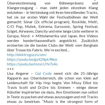
Übereinstimmung von Bühnenpräsenz und
Klangerzeugung – man sieht jeden einzelnen Klang
entstehen – in Verbindung mit ihren hinreißenden Tracks,
hat sie zur ersten Wahl der Festivalbühnen der Welt
gemacht: Sónar (2x official program), Roskilde, Melt!,
C/O Pop, Mutek, Extrema, Eurosonic, Spring Festival,
Sziget, Airwaves, Dancity und eine lange Liste weiterer in
Europa, Nord- + Mittelamerika und Japan. Ihre Videos
werden hunderttausendfach angeklickt. Zusätzlich
eroberten sie die besten Clubs der Welt: vom Berghain
über Trouw bis Fabric. We´re excited…
http://elektroguzzi.com/
https://youtu.be/gxX24pk98eo
https://youtu.be/mzvcUYx7s4o
+++
Lisa Angerer –
Gal Code
nennt sich die 21-Jährige
Rapperin aus Oberösterreich, die schon von klein auf
Leidenschaft für Hip Hop hegte. Von Missy Elliot bis
Travis Scott und Dr.Dre bis Eminem – einige dieser
Künstler inspirierten sie dazu, ihre Emotionen nun selbst
in Texte zu packen und etwas auszusagen und mit Tracks
etwas zu bewirken. “Music is the strongest form of