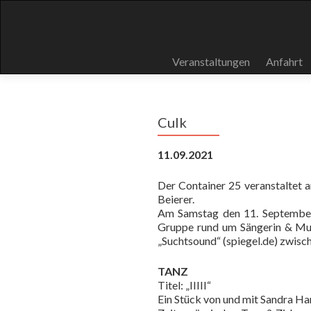
Skip
Veranstaltungen
Anfahrt
to
content
Culk
11.09.2021
Der Container 25 veranstaltet a
Beierer.
Am Samstag den 11. September
Gruppe rund um Sängerin & Mult
„Suchtsound“ (spiegel.de) zwisc
TANZ
Titel: „IIIII“
Ein Stück von und mit Sandra Ha