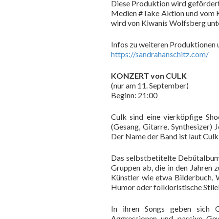
Diese Produktion wird gefördert
Medien #Take Aktion und vom Ku
wird von Kiwanis Wolfsberg unte
Infos zu weiteren Produktionen 
https://sandrahanschitz.com/
KONZERT von CULK
(nur am 11. September)
Beginn: 21:00
Culk sind eine vierköpfige Sh
(Gesang, Gitarre, Synthesizer) 
Der Name der Band ist laut Culk
Das selbstbetitelte Debütalbum 
Gruppen ab, die in den Jahren 
Künstler wie etwa Bilderbuch, 
Humor oder folkloristische Stil
In ihren Songs geben sich Cul
Aggressionen und passive Gewa