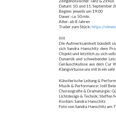
Zeitgenössischer Tanz & Zirkus
Datum: 10. und 11. September 
Beginn: jeweils um 19:00
Dauer: ca. 50 min.
Alter: ab 8 Jahren
Trailer zum Stück:
https://vim
IIIII
Die Aufmerksamkeit bündelt si
sich Sandra Hanschitz dem Proze
Objekt und letztlich zu sich sel
Dynamik und schwebender Leicht
Geräuschkulisse aus dem Cyr Wh
Klangvirtuose uns mit in ein seh
Künstlerische Leitung & Perfor
Musik & Performance: Joël Beie
Choreografie & Dramaturgie: Gü
Lichtdesign & Technik: Steffen 
Kostüm: Sandra Hanschitz
Foto von Sandra Hanschitz am T