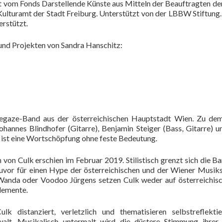
 vom Fonds Darstellende Künste aus Mitteln der Beauftragten de
lturamt der Stadt Freiburg. Unterstützt von der LBBW Stiftung.
rstützt.
und Projekten von Sandra Hanschitz:
oegaze-Band aus der österreichischen Hauptstadt Wien. Zu d
Johannes Blindhofer (Gitarre), Benjamin Steiger (Bass, Gitarre) 
 ist eine Wortschöpfung ohne feste Bedeutung.
von Culk erschien im Februar 2019. Stilistisch grenzt sich die B
zuvor für einen Hype der österreichischen und der Wiener Musiks
Wanda oder Voodoo Jürgens setzen Culk weder auf österreichisc
elemente.
k distanziert, verletzlich und thematisieren selbstreflekti
lt. Musikalisch untermalt wird die düstere Stimmung ihrer 