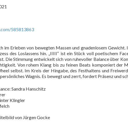
2021
eo.com/585813863
ch im Erleben von bewegten Massen und gnadenlosem Gewicht. 
ss des Loslassens hin. „IIIII“ ist ein Stück voll poetischem F
bst. Die Stimmung entwickelt sich von ruhevoller Balance über Kont
igkeit. Von rohem Klang bis zu feinen Beats komponiert der M
eel selbst. Im Kreis der Hingabe, des Festhaltens und Freiwerd
r persönliches Wagnis. Es bewegt und zerrt, fordert Präsenz und 
mance: Sandra Hanschitz
rer
nter Klingler
Melch
itelbild von Jürgen Gocke