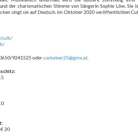
 und der charismatischen Stimme von Sängerin Sophie Löw. Sie is
tücken singt sie auf Deutsch. Im Oktober 2020 veröffentlichten Cu
/culk/
lk/
r 0650/9241525 oder
container25@gmx.at
.
schitz:
15
10
t:
 € 20