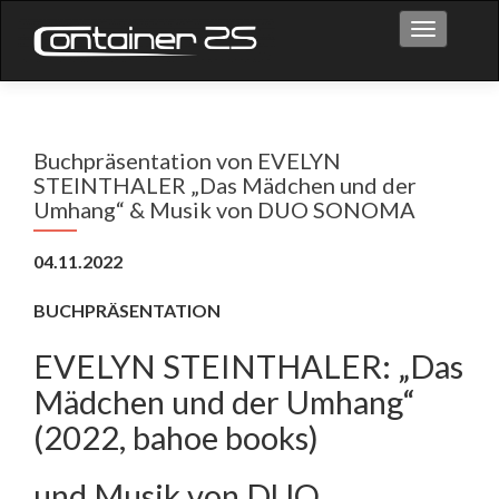
Toggle na
Buchpräsentation von EVELYN
STEINTHALER „Das Mädchen und der
Umhang“ & Musik von DUO SONOMA
04.11.2022
BUCHPRÄSENTATION
EVELYN STEINTHALER: „Das
Mädchen und der Umhang“
(2022, bahoe books)
und Musik von DUO