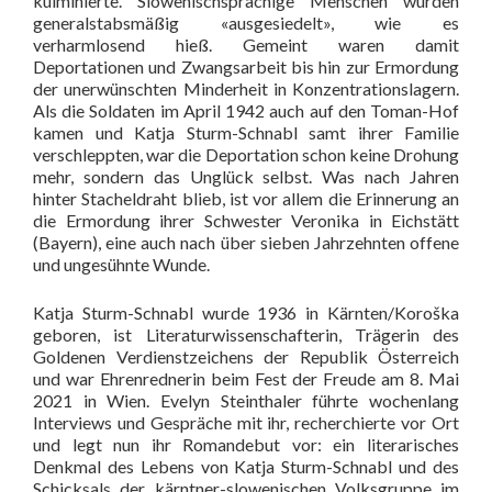
kulminierte. Slowenischsprachige Menschen wurden
generalstabsmäßig «ausgesiedelt», wie es
verharmlosend hieß. Gemeint waren damit
Deportationen und Zwangsarbeit bis hin zur Ermordung
der unerwünschten Minderheit in Konzentrationslagern.
Als die Soldaten im April 1942 auch auf den Toman-Hof
kamen und Katja Sturm-Schnabl samt ihrer Familie
verschleppten, war die Deportation schon keine Drohung
mehr, sondern das Unglück selbst. Was nach Jahren
hinter Stacheldraht blieb, ist vor allem die Erinnerung an
die Ermordung ihrer Schwester Veronika in Eichstätt
(Bayern), eine auch nach über sieben Jahrzehnten offene
und ungesühnte Wunde.
Katja Sturm-Schnabl wurde 1936 in Kärnten/Koroška
geboren, ist Literaturwissenschafterin, Trägerin des
Goldenen Verdienstzeichens der Republik Österreich
und war Ehrenrednerin beim Fest der Freude am 8. Mai
2021 in Wien. Evelyn Steinthaler führte wochenlang
Interviews und Gespräche mit ihr, recherchierte vor Ort
und legt nun ihr Romandebut vor: ein literarisches
Denkmal des Lebens von Katja Sturm-Schnabl und des
Schicksals der kärntner-slowenischen Volksgruppe im