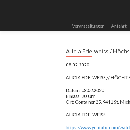
Skip
Veranstaltungen
Anfahrt
to
content
Alicia Edelweiss / Höch
08.02.2020
ALICIA EDELWEISS // HÖCHTE
Datum: 08.02.2020
Einlass: 20 Uhr
Ort: Container 25, 9411 St. Mic
ALICIA EDELWEISS
https://www.youtube.com/wa