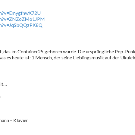
tch?v=EmygfnwX72U
atch?v=ZNZoZMo1JPM
tch?v=JqSbQQzPK8Q
kt, das im Container25 geboren wurde. Die ursprüngliche Pop-Pu
 es heute ist: 1 Mensch, der seine Lieblingsmusik auf der Ukulele
it…
n
ann – Klavier