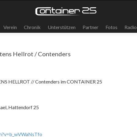
Verein
Chronik
Unterstützen
Partner
Fotos
Radio
stens Hellrot / Contenders
NS HELLROT // Contenders im CONTAINER 25
hael, Hattendorf 25
tch?v=b_wVWaNsTfo