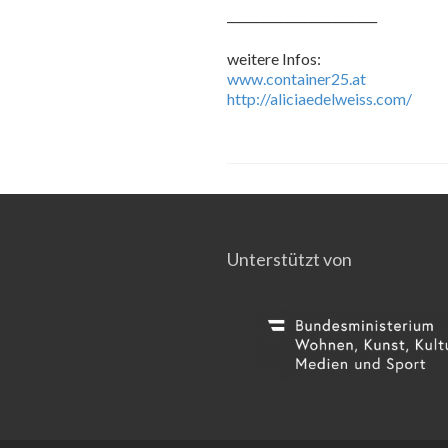
_________________________
weitere Infos:
www.container25.at
http://aliciaedelweiss.com/
Unterstützt von