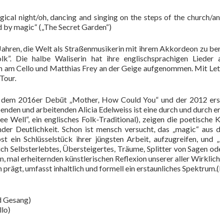
al night/oh, dancing and singing on the steps of the church/and y
ed by magic“ („The Secret Garden“)
Jahren, die Welt als Straßenmusikerin mit ihrem Akkordeon zu ber
olk”. Die halbe Waliserin hat ihre englischsprachigen Liede
am Cello und Matthias Frey an der Geige aufgenommen. Mit Letzt
Tour.
 dem 2016er Debüt „Mother, How Could You“ und der 2012 ersc
enden und arbeitenden Alicia Edelweiss ist eine durch und durch e
e Well“, ein englisches Folk-Traditional), zeigen die poetische K
der Deutlichkeit. Schon ist mensch versucht, das „magic“ aus 
st ein Schlüsselstück ihrer jüngsten Arbeit, aufzugreifen, und
sich Selbsterlebtes, Übersteigertes, Träume, Splitter von Sagen o
, mal erheiternden künstlerischen Reflexion unserer aller Wirkli
n prägt, umfasst inhaltlich und formell ein erstaunliches Spektrum.(
 Gesang)
lo)