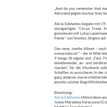
„And do you remember that magic
Alice/and angels too/our lives l
Alicia Edelweiss begann mit 19 
einzigartigen “Circus Freak F
gemeinsam mit Lukas Lauermann 
Panier” von Voodoo Jürgens auf 
Das neue, zweite Album – nach
overproduced “ – der in Wien leb
9 Songs (8 eigene und „Fare The
einnehmender, an- und berühren
Garden“, für die Musikerin selb
Schaffen zu assoziieren. In der 
ganz anderen, mal erschütternden
jenseits solcher Begrifflichkeite
Besetzung:
Alicia Edelweiss
(Akkordeon und
Joana Marialena Karácsonyi (Cel
Matthias Frey (Violine)