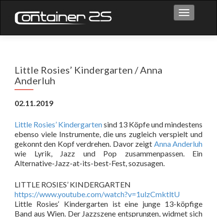
Toggle na
Little Rosies’ Kindergarten / Anna
Anderluh
02.11.2019
Little Rosies’ Kindergarten
sind 13 Köpfe und mindestens
ebenso viele Instrumente, die uns zugleich verspielt und
gekonnt den Kopf verdrehen. Davor zeigt
Anna Anderluh
wie Lyrik, Jazz und Pop zusammenpassen. Ein
Alternative-Jazz-at-its-best-Fest, sozusagen.
LITTLE ROSIES’ KINDERGARTEN
https://www.youtube.com/watch?v=1ulzCmktltU
Little Rosies‘ Kindergarten ist eine junge 13-köpfige
Band aus Wien. Der Jazzszene entsprungen, widmet sich