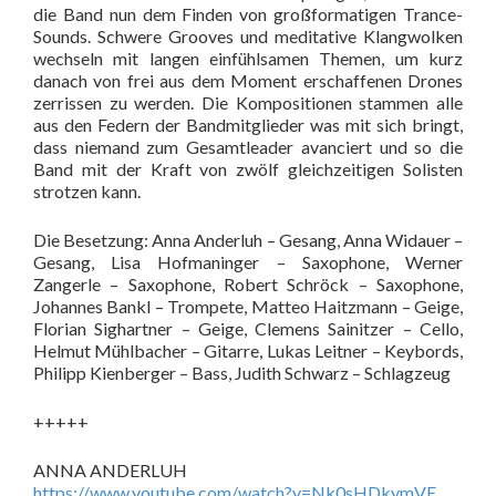
die Band nun dem Finden von großformatigen Trance-
Sounds. Schwere Grooves und meditative Klangwolken
wechseln mit langen einfühlsamen Themen, um kurz
danach von frei aus dem Moment erschaffenen Drones
zerrissen zu werden. Die Kompositionen stammen alle
aus den Federn der Bandmitglieder was mit sich bringt,
dass niemand zum Gesamtleader avanciert und so die
Band mit der Kraft von zwölf gleichzeitigen Solisten
strotzen kann.
Die Besetzung: Anna Anderluh – Gesang, Anna Widauer –
Gesang, Lisa Hofmaninger – Saxophone, Werner
Zangerle – Saxophone, Robert Schröck – Saxophone,
Johannes Bankl – Trompete, Matteo Haitzmann – Geige,
Florian Sighartner – Geige, Clemens Sainitzer – Cello,
Helmut Mühlbacher – Gitarre, Lukas Leitner – Keybords,
Philipp Kienberger – Bass, Judith Schwarz – Schlagzeug
+++++
ANNA ANDERLUH
https://www.youtube.com/watch?v=Nk0sHDkymVE